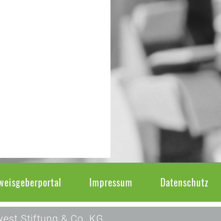
weisgeberportal
Impressum
Datenschutz
est Stiftung & Co. KG .