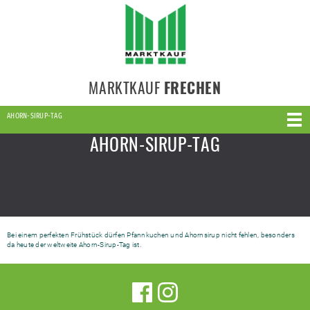
MARKTKAUF
FRECHEN
AHORN-SIRUP-TAG
AHORN-SIRUP-TAG
Bei einem perfekten Frühstück dürfen Pfannkuchen und Ahornsirup nicht fehlen, besonders
da heute der weltweite Ahorn-Sirup-Tag ist.