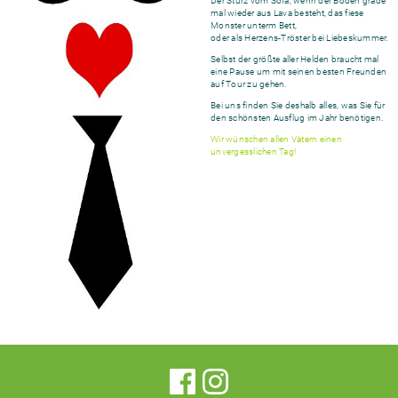
Der Sturz vom Sofa, wenn der Boden grade
mal wieder aus Lava besteht, das fiese
Monster unterm Bett,
oder als Herzens-Tröster bei Liebeskummer.
Selbst der größte aller Helden braucht mal
eine Pause um mit seinen besten Freunden
auf Tour zu gehen.
Bei uns finden Sie deshalb alles, was Sie für
den schönsten Ausflug im Jahr benötigen.
Wir wünschen allen Vätern einen
unvergesslichen Tag!