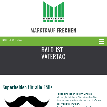
MARKTKAUF
FRECHEN
BALD IST VATERTAG
BALD IST
VATERTAG
Superhelden für alle Fälle
Papas sind jeden Tag im Einsatz.
Mit unglaublichem Eifer kämpfen Sie
darum, den Nachwuchs vor den Gefahren
der Welt zu schützen.