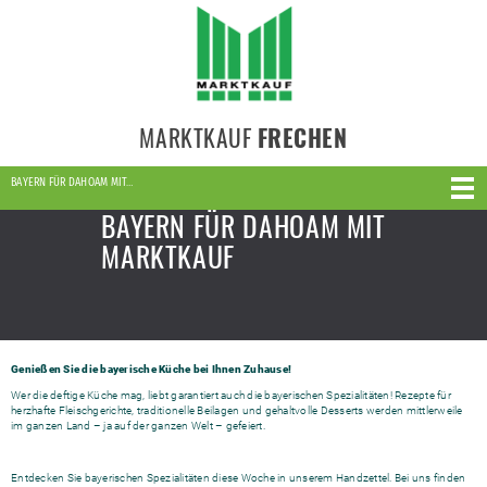
MARKTKAUF
FRECHEN
BAYERN FÜR DAHOAM MIT…
BAYERN FÜR DAHOAM MIT
MARKTKAUF
Genießen Sie die bayerische Küche bei Ihnen Zuhause!
Wer die deftige Küche mag, liebt garantiert auch die bayerischen Spezialitäten! Rezepte für
herzhafte Fleischgerichte, traditionelle Beilagen und gehaltvolle Desserts werden mittlerweile
im ganzen Land – ja auf der ganzen Welt – gefeiert.
Entdecken Sie bayerischen Spezialitäten diese Woche in unserem Handzettel. Bei uns finden