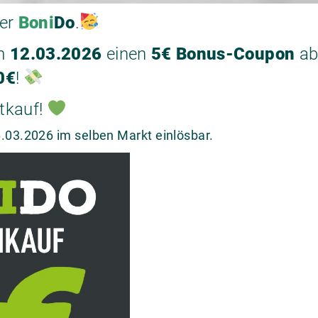
der
Boni
Do
.
m
12.03.2026
einen
5€ Bonus-Coupon
ab
0€
!
tkauf!
.03.2026 im selben Markt einlösbar.