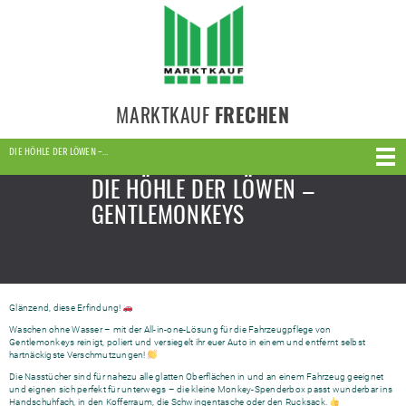
MARKTKAUF
FRECHEN
DIE HÖHLE DER LÖWEN –…
DIE HÖHLE DER LÖWEN –
GENTLEMONKEYS
Glänzend, diese Erfindung!
Waschen ohne Wasser – mit der All-in-one-Lösung für die Fahrzeugpflege von
Gentlemonkeys reinigt, poliert und versiegelt ihr euer Auto in einem und entfernt selbst
hartnäckigste Verschmutzungen!
Die Nasstücher sind für nahezu alle glatten Oberflächen in und an einem Fahrzeug geeignet
und eignen sich perfekt für unterwegs – die kleine Monkey-Spenderbox passt wunderbar ins
Handschuhfach, in den Kofferraum, die Schwingentasche oder den Rucksack.