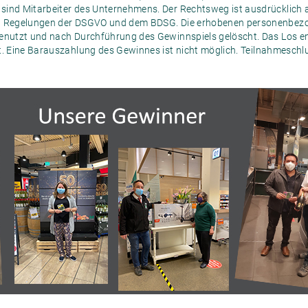
sind Mitarbeiter des Unternehmens. Der Rechtsweg ist ausdrücklich 
en Regelungen der DSGVO und dem BDSG. Die erhobenen personenbez
genutzt und nach Durchführung des Gewinnspiels gelöscht. Das Los e
t. Eine Barauszahlung des Gewinnes ist nicht möglich. Teilnahmeschlu