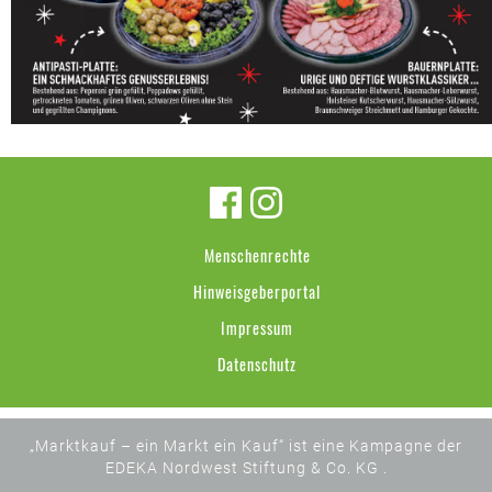
Menschenrechte
Hinweisgeberportal
Impressum
Datenschutz
„Marktkauf – ein Markt ein Kauf“ ist eine Kampagne der
EDEKA Nordwest Stiftung & Co. KG .