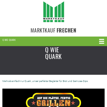
MARKTKAUF
FRECHEN
Q WIE QUARK
Q WIE
QUARK
Mehr als einfach nur Quark, unser perfekter Begleiter für Brot und Gemüse-Dips.