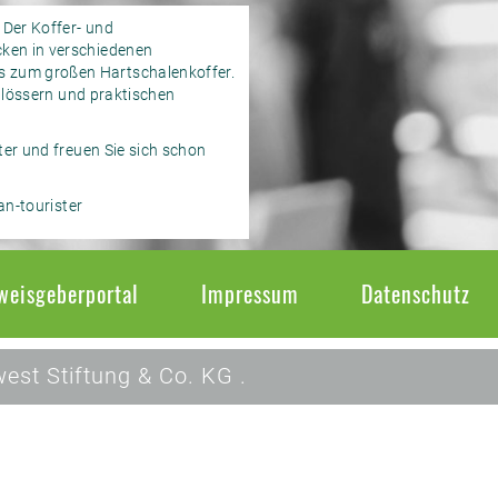
 Der Koffer- und
cken in verschiedenen
s zum großen Hartschalenkoffer.
chlössern und praktischen
ter und freuen Sie sich schon
an-tourister
weisgeberportal
Impressum
Datenschutz
est Stiftung & Co. KG .