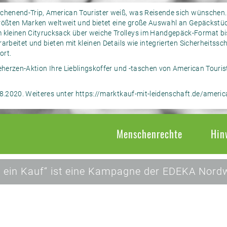
ochenend-Trip, American Tourister weiß, was Reisende sich wünschen.
größten Marken weltweit und bietet eine große Auswahl an Gepäckstü
kleinen Cityrucksack über weiche Trolleys im Handgepäck-Format bi
arbeitet und bieten mit kleinen Details wie integrierten Sicherheitss
ort.
ueherzen-Aktion Ihre Lieblingskoffer und -taschen von American Touris
08.2020. Weiteres unter
https://marktkauf-mit-leidenschaft.de/americ
Menschenrechte
Hin
 ein Kauf“ ist eine Kampagne der EDEKA Nordw