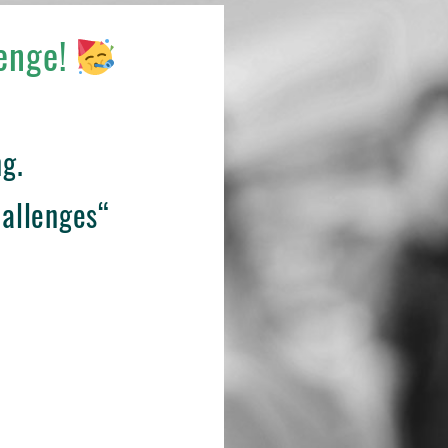
enge!
g.
hallenges“