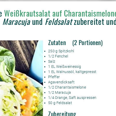
he
Weißkrautsalat auf Charantaismelo
, Maracuja
und
Feldsalat
zubereitet und
Zutaten (2 Portionen)
250 g Spitzkohl
1/2 Fenchel
Salz
1 EL Weißweinessig
1 EL Walnussöl, kaltgepresst
Pfeffer
Agavendicksaft
1/2 Charantaismelone
1/2 Maracuja
1/4 Orange, Saft auspressen
50 g Feldsalat
Zubereitung