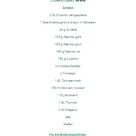
Zubereitungszeit:
40 Min
Zutaten
2 EL
Olivenöl, kalt gepresst
1 Glas
Champignons, braun, in Scheiben
40 g
Zwiebel
150 g
Paprika, gelb
150 g
Paprika, grün
150 g
Paprika, rot
150 g
Zucchini
2
Knoblauchzehen
2
Tomaten
1 EL
Tomatenmark
150 ml
Rotwein, trocken
1 EL
Rosmarin
1 EL
Thymian
2 EL
Oregano
Salz
Pfeffer
Für die Wildschweinfilets: