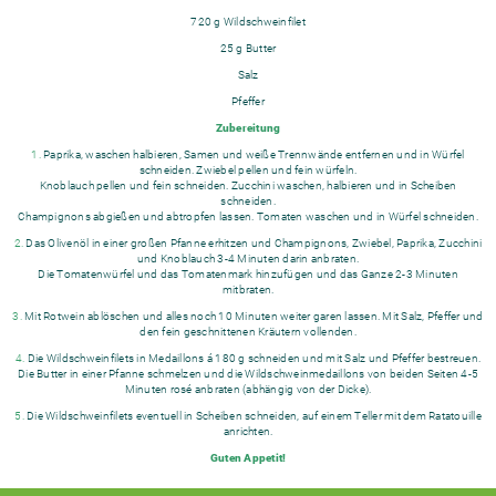
720 g
Wildschweinfilet
25 g
Butter
Salz
Pfeffer
Zubereitung
1.
Paprika, waschen halbieren, Samen und weiße Trennwände entfernen und in Würfel
schneiden. Zwiebel pellen und fein würfeln.
Knoblauch pellen und fein schneiden. Zucchini waschen, halbieren und in Scheiben
schneiden.
Champignons abgießen und abtropfen lassen. Tomaten waschen und in Würfel schneiden.
2.
Das Olivenöl in einer großen Pfanne erhitzen und Champignons, Zwiebel, Paprika, Zucchini
und Knoblauch 3-4 Minuten darin anbraten.
Die Tomatenwürfel und das Tomatenmark hinzufügen und das Ganze 2-3 Minuten
mitbraten.
3.
Mit Rotwein ablöschen und alles noch 10 Minuten weiter garen lassen. Mit Salz, Pfeffer und
den fein geschnittenen Kräutern vollenden.
4.
Die Wildschweinfilets in Medaillons á 180 g schneiden und mit Salz und Pfeffer bestreuen.
Die Butter in einer Pfanne schmelzen und die Wildschweinmedaillons von beiden Seiten 4-5
Minuten rosé anbraten (abhängig von der Dicke).
5.
Die Wildschweinfilets eventuell in Scheiben schneiden, auf einem Teller mit dem Ratatouille
anrichten.
Guten Appetit!