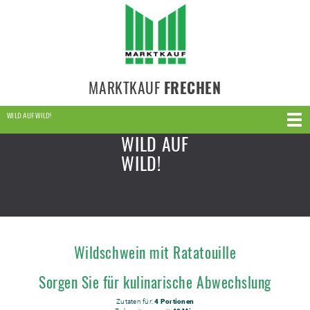
MARKTKAUF
FRECHEN
WILD AUF WILD!
WILD AUF
WILD!
Wildschwein mit Ratatouille
Sorgen Sie für kulinarische Abwechslung
Zutaten für:
4 Portionen