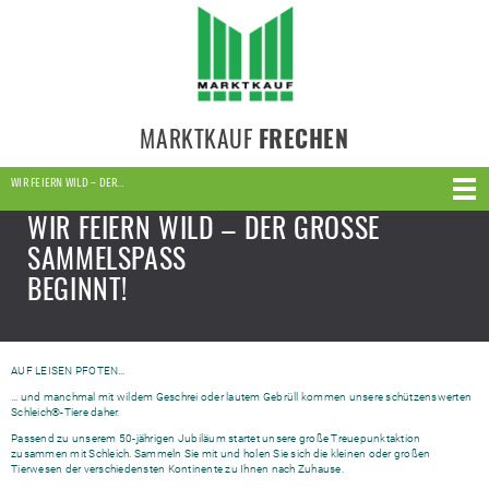
MARKTKAUF
FRECHEN
WIR FEIERN WILD – DER…
WIR FEIERN WILD – DER GROSSE S
AMMELSPASS
BEGINNT!
AUF LEISEN PFOTEN…
… und manchmal mit wildem Geschrei oder lautem Gebrüll kommen unsere schützenswerten
Schleich®-Tiere daher.
Passend zu unserem 50-jährigen Jubiläum startet unsere große Treuepunktaktion
zusammen mit Schleich. Sammeln Sie mit und holen Sie sich die kleinen oder großen
Tierwesen der verschiedensten Kontinente zu Ihnen nach Zuhause.